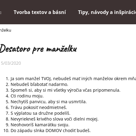
Tvorba textov a básní
Tipy, návody a inšpiráci
nželku
Čo potrebujete nájsť?
Desatoro pre manželku
HĽADAŤ
15/03/2020
Ja som manžel TVOJ, nebudeš mať iných manželov okrem mň
Odporúčame
Nebudeš bľabotať nadarmo.
Spomeň si, aby si mi všetky výročia včas pripomenula.
Cti rodinu moju.
Nechytíš panvicu, aby si ma usmrtila.
Trávu pokosiť neodmietneš.
S výplatou sa družne podelíš.
Nevyriekneš krivého slova voči dielni mojej.
Neohovoríš kamarátku svoju.
Do západu slnka DOMOV chodiť budeš.