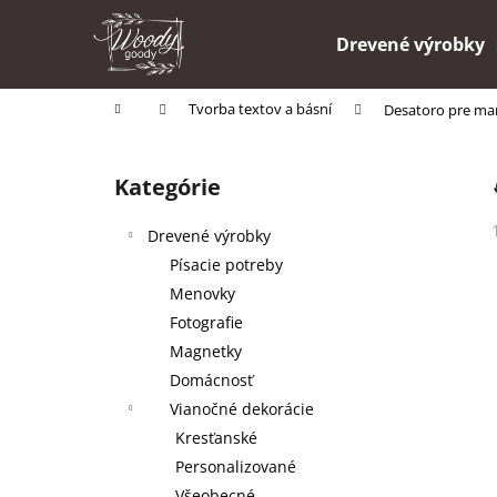
K
Prejsť
na
o
Drevené výrobky
obsah
Späť
Späť
š
do
do
í
Domov
Tvorba textov a básní
Desatoro pre ma
k
obchodu
obchodu
B
o
Kategórie
Preskočiť
č
kategórie
n
Drevené výrobky
ý
Písacie potreby
p
Menovky
a
Fotografie
n
Magnetky
e
Domácnosť
l
Vianočné dekorácie
Kresťanské
Personalizované
Všeobecné