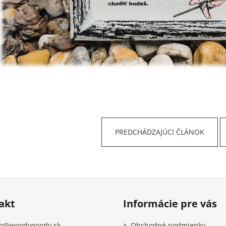
PREDCHÁDZAJÚCI ČLÁNOK
akt
Informácie pre vás
o
@
woodygoody.sk
Obchodné podmienky