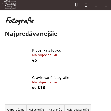
K
Prejsť
Hľadať
Náku
M
Prihláseni
na
o
obsah
Späť
Späť
košík
š
Fotografie
í
Č
k
Najpredávanejšie
o
p
o
Kľúčenka s fotkou
t
Na objednávku
r
€5
e
b
u
Gravírované fotografie
Na objednávku
j
€18
od
e
t
R
e
a
n
Odporúčame
Najlacnejšie
Najdrahšie
Najpredávanejšie