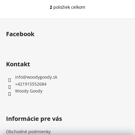
2
položiek celkom
O
v
Z
l
á
á
Facebook
d
p
a
ä
c
t
i
i
e
Kontakt
e
p
r
info
@
woodygoody.sk
v
+421915552684
k
Woody Goody
y
v
ý
p
Informácie pre vás
i
s
Obchodné podmienky