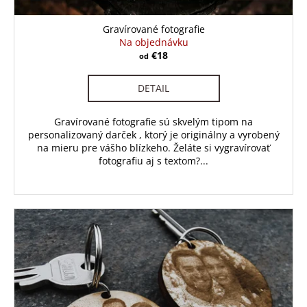
č
t
a
o
Gravírované fotografie
m
v
Na objednávku
e
€18
od
DETAIL
Gravírované fotografie sú skvelým tipom na
personalizovaný darček , ktorý je originálny a vyrobený
na mieru pre vášho blízkeho. Želáte si vygravírovať
fotografiu aj s textom?...