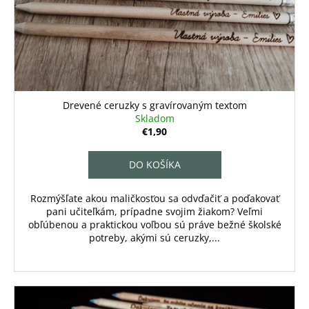
č
o
v
a
d
m
u
e
k
t
o
Drevené ceruzky s gravírovaným textom
v
Skladom
€1,90
DO KOŠÍKA
Rozmýšľate akou maličkosťou sa odvďačiť a poďakovať
pani učiteľkám, prípadne svojim žiakom? Veľmi
obľúbenou a praktickou voľbou sú práve bežné školské
potreby, akými sú ceruzky,...