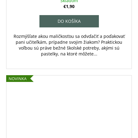
Skladom
€1,90
DO KOŠÍKA
Rozmýšľate akou maličkosťou sa odvďačiť a poďakovať
pani učiteľkám, prípadne svojim žiakom? Praktickou
voľbou sú práve bežné školské potreby, akými sú
pastelky, na ktoré môžete...
NOVINKA