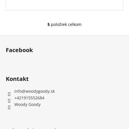
5
položiek celkom
O
v
Z
l
á
á
Facebook
d
p
a
ä
c
t
i
i
e
Kontakt
e
p
r
info
@
woodygoody.sk
v
+421915552684
k
Woody Goody
y
v
ý
p