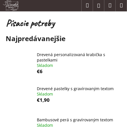
K
Prejsť
Hľadať
Náku
M
Prihláseni
na
o
obsah
Späť
Späť
košík
š
Písacie potreby
í
Č
k
Najpredávanejšie
o
p
o
Drevená personalizovaná krabička s
t
pastelkami
Skladom
r
€6
e
b
u
Drevené pastelky s gravírovaným textom
Skladom
j
€1,90
e
t
e
Bambusové perá s gravírovaným textom
n
Skladom