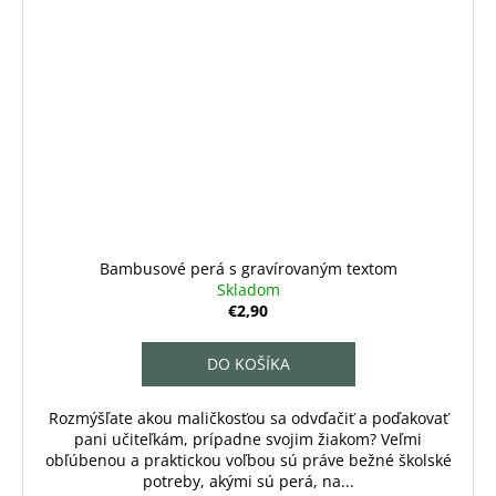
Bambusové perá s gravírovaným textom
Skladom
€2,90
DO KOŠÍKA
Rozmýšľate akou maličkosťou sa odvďačiť a poďakovať
pani učiteľkám, prípadne svojim žiakom? Veľmi
obľúbenou a praktickou voľbou sú práve bežné školské
potreby, akými sú perá, na...