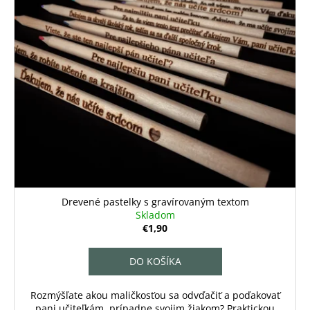
Drevené pastelky s gravírovaným textom
Skladom
€1,90
DO KOŠÍKA
Rozmýšľate akou maličkosťou sa odvďačiť a poďakovať
pani učiteľkám, prípadne svojim žiakom? Praktickou