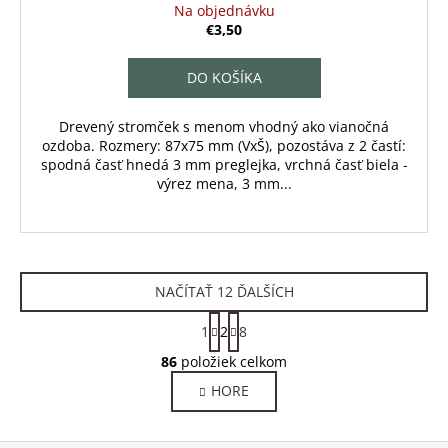
Na objednávku
€3,50
DO KOŠÍKA
Drevený stromček s menom vhodný ako vianočná
ozdoba. Rozmery: 87x75 mm (VxŠ), pozostáva z 2 častí:
spodná časť hnedá 3 mm preglejka, vrchná časť biela -
výrez mena, 3 mm...
NAČÍTAŤ 12 ĎALŠÍCH
S
1
2
8
t
O
r
86
položiek celkom
v
á
HORE
l
n
á
k
o
d