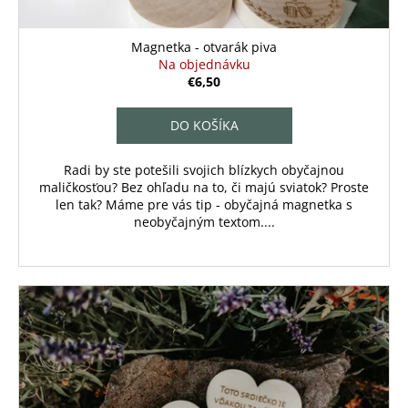
t
o
Magnetka - otvarák piva
v
Na objednávku
€6,50
DO KOŠÍKA
Radi by ste potešili svojich blízkych obyčajnou
maličkosťou? Bez ohľadu na to, či majú sviatok? Proste
len tak? Máme pre vás tip - obyčajná magnetka s
neobyčajným textom....