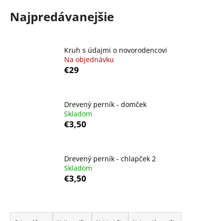
á
Najpredávanejšie
j
s
ť
Kruh s údajmi o novorodencovi
Na objednávku
?
€29
Drevený perník - domček
Skladom
HĽADAŤ
€3,50
O
Drevený perník - chlapček 2
d
Skladom
€3,50
p
o
r
R
ú