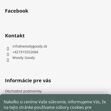
Z
v
a
a
á
c
Facebook
n
p
i
i
e
ä
e
p
t
r
i
Kontakt
v
e
k
y
info
@
woodygoody.sk
v
+421915552684
ý
Woody Goody
p
i
s
u
Informácie pre vás
Obchodné podmienky
Podmienky ochrany osobných údajov
Nakoľko si ceníme Vaše súkromie, informujeme Vás, že
Odstúpenie od zmluvy
na tejto stránke používame súbory cookies pre
Reklamačný protokol