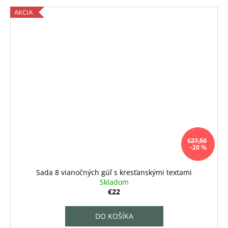
AKCIA
€27,50
–20 %
Sada 8 vianočných gúľ s kresťanskými textami
Skladom
€22
DO KOŠÍKA