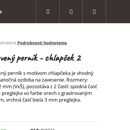
Hľadať
Prihlásenie
Nákupný
e
O nás
Kontakt
košík
erné
dnotené
Podrobnosti hodnotenia
tenie
ktu
vený perník - chlapček 2
ný perník s motívom chlapčeka je vhodný
ianočná ozdoba na zavesenie. Rozmery:
ičiek.
 mm (VxŠ), pozostáva z 2 častí: spodná časť
preglejka vo farbe orech s gravírovaným
m, vrchná časť biela 3 mm preglejka.