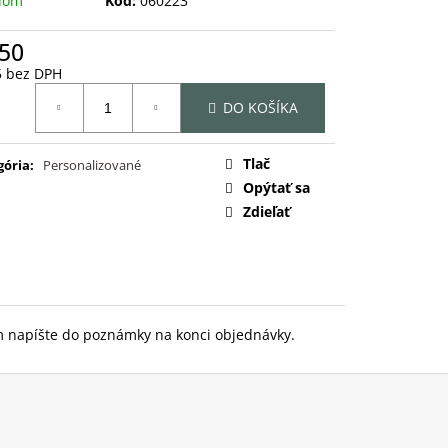
dom
Kód:
060223
,50
5 bez DPH
otková
DO KOŠÍKA
:
Tlač
gória
:
Personalizované
Opýtať sa
Zdieľať
 napíšte do poznámky na konci objednávky.