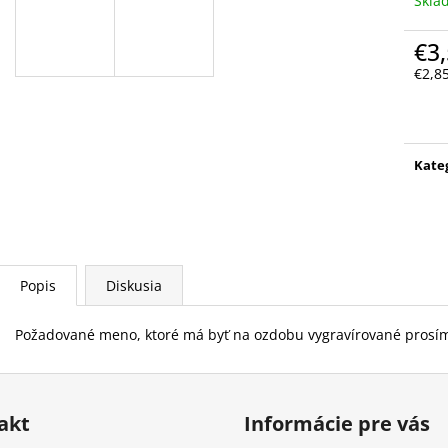
Skla
€3
€2,8
Jedn
cena
Kate
Popis
Diskusia
Požadované meno, ktoré má byť na ozdobu vygravírované prosím
akt
Informácie pre vás