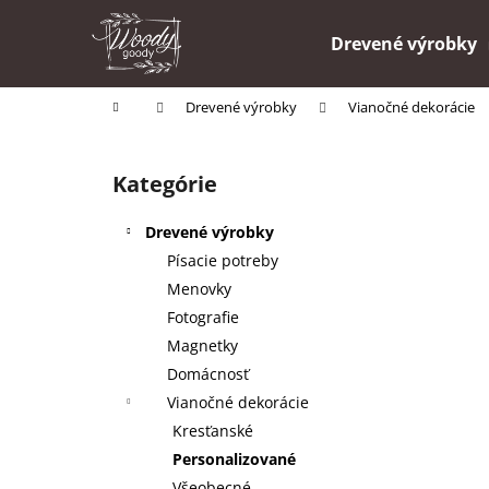
K
Prejsť
na
o
Drevené výrobky
obsah
Späť
Späť
š
do
do
í
Domov
Drevené výrobky
Vianočné dekorácie
k
obchodu
obchodu
B
o
Kategórie
Preskočiť
č
kategórie
n
Drevené výrobky
ý
Písacie potreby
p
Menovky
a
Fotografie
n
Magnetky
e
Domácnosť
l
Vianočné dekorácie
Kresťanské
Personalizované
Všeobecné