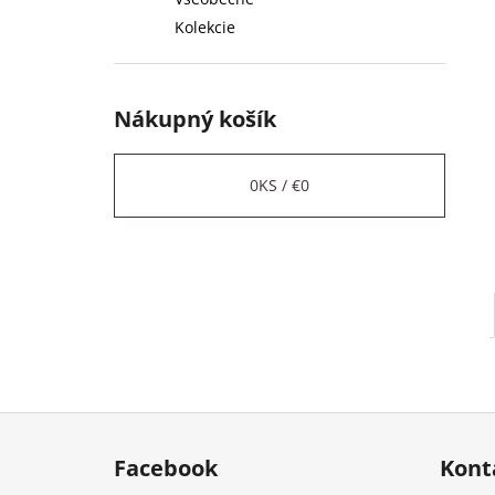
Kolekcie
Nákupný košík
0
KS /
€0
Z
á
Facebook
Kont
p