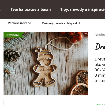
Tvorba textov a básní
Tipy, návody a inšpiráci
Personalizované
Drevený perník - chlapček 2
Čo potrebujete nájsť?
Priem
Neoho
NOVINKA
hodno
produ
HĽADAŤ
Dre
je
0,0
z
Dreve
5
Odporúčame
ako v
hviezd
96x62
3 mm 
texto