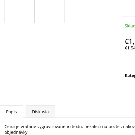
Skla
€1
€1,5
Jedn
cena
Kate
Popis
Diskusia
Cena je vrátane vygravírovaného textu, nezáleží na počte znako
objednávky.