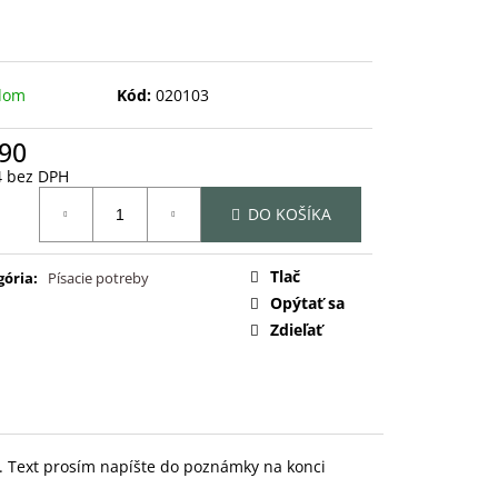
dom
Kód:
020103
,90
4 bez DPH
otková
DO KOŠÍKA
:
Tlač
gória
:
Písacie potreby
Opýtať sa
Zdieľať
v. Text prosím napíšte do poznámky na konci