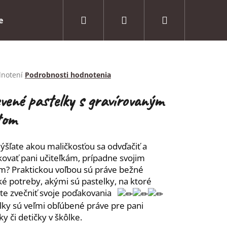
Hľadať
Prihlásenie
Nákupný
e
O nás
Kontakt
košík
erné
dnotení
Podrobnosti hodnotenia
tenie
ktu
vené pastelky s gravírovaným
tom
ičiek.
šľate akou maličkosťou sa odvďačiť a
ovať pani učiteľkám, prípadne svojim
om?
Praktickou voľbou sú práve bežné
ké potreby, akými sú pastelky, na ktoré
e zvečniť svoje poďakovania
lky sú veľmi obľúbené práve pre pani
ky či detičky v škôlke.