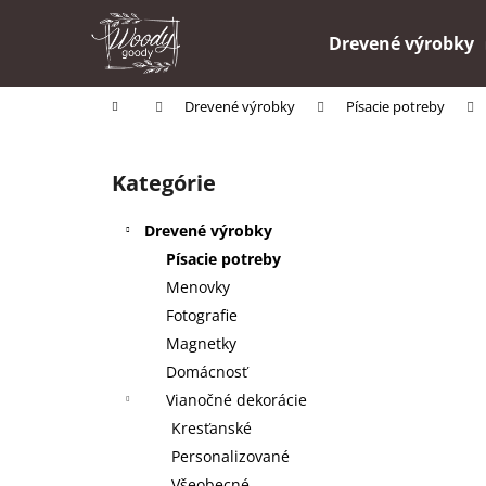
K
Prejsť
na
o
Drevené výrobky
obsah
Späť
Späť
š
do
do
í
Domov
Drevené výrobky
Písacie potreby
k
obchodu
obchodu
B
o
Kategórie
Preskočiť
č
kategórie
n
Drevené výrobky
ý
Písacie potreby
p
Menovky
a
Fotografie
n
Magnetky
e
Domácnosť
l
Vianočné dekorácie
Kresťanské
Personalizované
Všeobecné