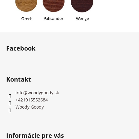
Z
á
Facebook
p
ä
t
i
Kontakt
e
info
@
woodygoody.sk
+421915552684
Woody Goody
Informácie pre vás