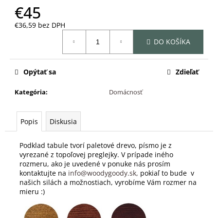
č
€45
a
m
€36,59 bez DPH
e
Jednotková
DO KOŠÍKA
cena:
Opýtať sa
Zdieľať
Kategória
:
Domácnosť
Popis
Diskusia
Podklad tabule tvorí paletové drevo, písmo je z
vyrezané z topoľovej preglejky. V prípade iného
rozmeru, ako je uvedené v ponuke nás prosím
kontaktujte na
info@woodygoody.sk,
pokiaľ to bude v
našich silách a možnostiach, vyrobíme Vám rozmer na
mieru :)