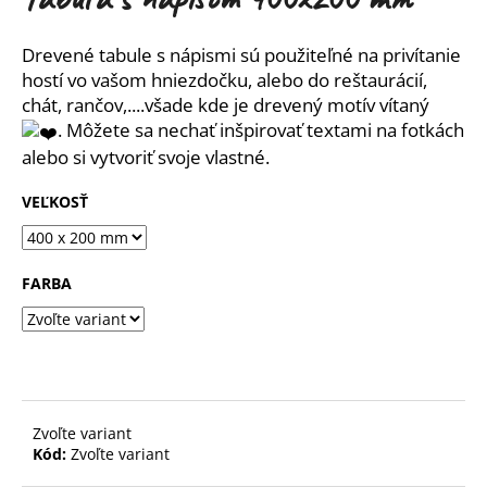
je
á
5,0
z
j
Drevené tabule s nápismi
sú použiteľné na privítanie
5
s
hostí vo vašom hniezdočku, alebo do reštaurácií,
hviezdičiek.
chát, rančov,....všade kde je drevený motív vítaný
ť
.
Môžete sa nechať inšpirovať textami na fotkách
?
alebo si vytvoriť svoje vlastné.
VEĽKOSŤ
HĽADAŤ
FARBA
O
d
p
o
Zvoľte variant
r
Kód:
Zvoľte variant
ú