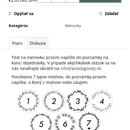
č
€2,03 bez DPH
Jednotková
a
cena:
m
Opýtať sa
Zdieľať
e
Kategória
:
Menovky
Popis
Diskusia
Text na menovku prosím napíšte do poznámky na
konci objednávky. V prípade akýchkoľvek otázok sa na
nás neváhajte obrátiť na
info@woodygoody.sk
.
Ponúkame 7 typov motívov, do poznámky prosím
napíšte, o ktorý z motívov máte záujem: