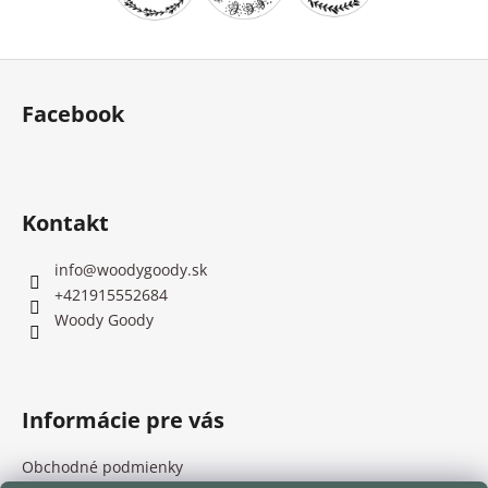
Z
á
Facebook
p
ä
t
i
Kontakt
e
info
@
woodygoody.sk
+421915552684
Woody Goody
Informácie pre vás
Obchodné podmienky