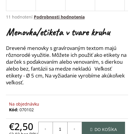
á
j
Priemerné
11 hodnotení
Podrobnosti hodnotenia
s
hodnotenie
produktu
Menovka/etiketa v tvare kruhu
ť
je
?
5,0
z
Drevené menovky s gravírovaným textom majú
5
rôznorodé využitie. Môžete ich použiť ako etikety na
hviezdičiek.
darček s
poďakovaním alebo venovaním, s dierkou
alebo bez, fantázii sa medze nekladú
Veľkosť
HĽADAŤ
etikety - Ø 5 cm, Na vyžiadanie vyrobíme akúkoľvek
veľkosť.
O
d
Na objednávku
p
Kód:
070102
o
r
€2,50
ú
DO KOŠÍKA